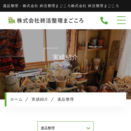
遺品整理 - 株式会社 終活整理まごころ株式会社 終活整理まごころ
ホーム
当社について
協力企業
キャンペーン
実績紹介
サービスメニュー
WORK
実績紹介
サービスの流れ
よくある質問
ホーム
実績紹介
遺品整理
相続・生活保護について
お知らせ
コンテンツ