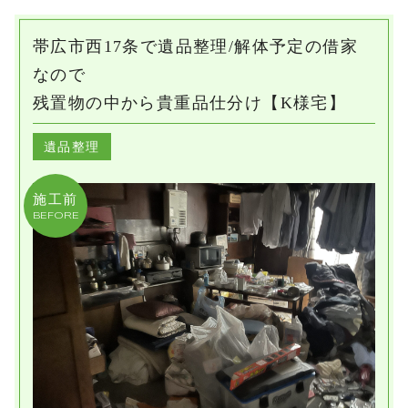
帯広市西17条で遺品整理/解体予定の借家
なので
残置物の中から貴重品仕分け【K様宅】
遺品整理
施工前
BEFORE