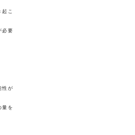
き起こ
が必要
能性が
の量を