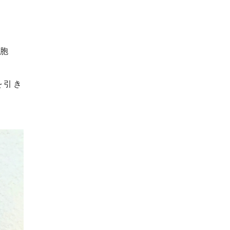
の胞
を引き