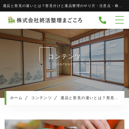
遺品と形見の違いとは？形見分けと遺品整理のやり方・注意点 - 株式会社 終活整理まごころ株式会社 終活整理まごころ
ホーム
当社について
協力企業
キャンペーン
コンテンツ
サービスメニュー
CONTENTS
実績紹介
サービスの流れ
よくある質問
ホーム
コンテンツ
遺品と形見の違いとは？形見分けと遺品整理のやり方・注意点
相続・生活保護について
お知らせ
コンテンツ