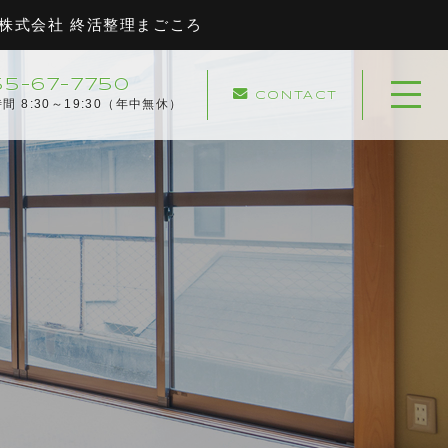
株式会社 終活整理まごころ
55-67-7750
CONTACT
ホーム
間 8:30～19:30（年中無休）
当社について
協力企業
キャンペーン
サービスメニュー
実績紹介
サービスの流れ
よくある質問