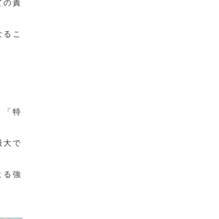
ての責
なるこ
、「特
最大で
よる強