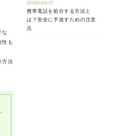
2026.06.17
携帯電話を処分する方法と
は？安全に手放すための注意
。
点
でな
能性も
分方法