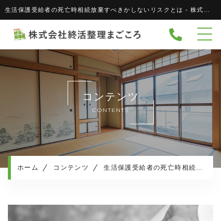
生活保護受給者の死亡時相続放棄すべきかしないリスクとは - 株式会社 終活整理まごころ株式会社 終活整理まごころ
ホーム
当社について
協力企業
キャンペーン
コンテンツ
サービスメニュー
CONTENTS
実績紹介
サービスの流れ
よくある質問
ホーム
コンテンツ
生活保護受給者の死亡時相続放棄すべきかしないリスクとは
相続・生活保護について
お知らせ
コンテンツ