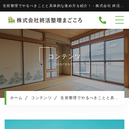
生前整理でやるべきことと具体的な進め方を紹介！ - 株式会社 終活整理まごころ株式会社 終活整理まごころ
ホーム
当社について
協力企業
キャンペーン
コンテンツ
サービスメニュー
CONTENTS
実績紹介
サービスの流れ
よくある質問
ホーム
コンテンツ
生前整理でやるべきことと具体的な進め方を紹介！
相続・生活保護について
お知らせ
コンテンツ