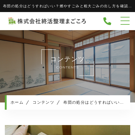
布団の処分はどうすればいい？燃やすごみと粗大ごみの出し方を確認 - 株式会社 終活整理まごころ株式会社 終活整理まごころ
ホーム
当社について
協力企業
キャンペーン
コンテンツ
サービスメニュー
CONTENTS
実績紹介
サービスの流れ
よくある質問
ホーム
コンテンツ
布団の処分はどうすればいい？燃やすごみと粗大ごみの出し方を確認
相続・生活保護について
お知らせ
コンテンツ