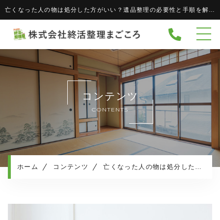
亡くなった人の物は処分した方がいい？遺品整理の必要性と手順を解説 - 株式会社 終活整理まごころ株式会社 終活整理まごころ
ホーム
当社について
協力企業
キャンペーン
コンテンツ
サービスメニュー
CONTENTS
実績紹介
サービスの流れ
よくある質問
ホーム
コンテンツ
亡くなった人の物は処分した方がいい？遺品整理の必要性と手順を解説
相続・生活保護について
お知らせ
コンテンツ