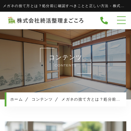
メガネの捨て方とは？処分前に確認すべきことと正しい方法 - 株式会社 終活整理まごころ株式会社 終活整理まごころ
ホーム
当社について
協力企業
キャンペーン
コンテンツ
サービスメニュー
CONTENTS
実績紹介
サービスの流れ
よくある質問
ホーム
コンテンツ
メガネの捨て方とは？処分前に確認すべきことと正しい方法
相続・生活保護について
お知らせ
コンテンツ