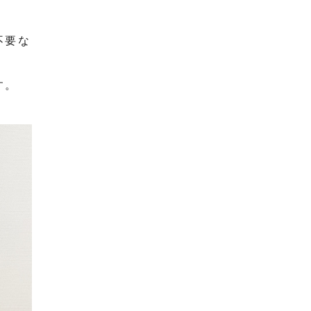
不要な
す。