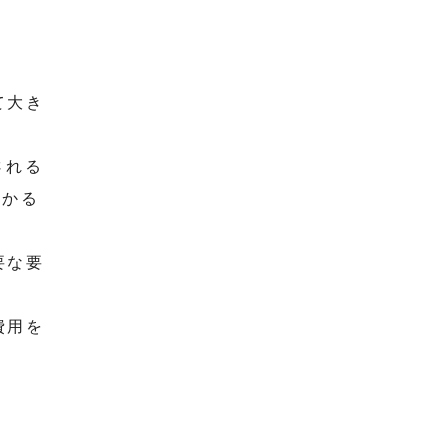
て大き
される
かかる
要な要
費用を