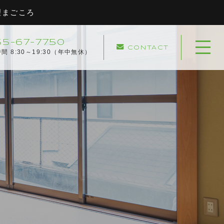
理まごころ
55-67-7750
CONTACT
ホーム
間 8:30～19:30（年中無休）
当社について
協力企業
キャンペーン
サービスメニュー
実績紹介
サービスの流れ
よくある質問