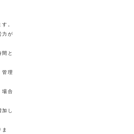
ます。
労力が
時間と
、管理
、場合
増加し
りま